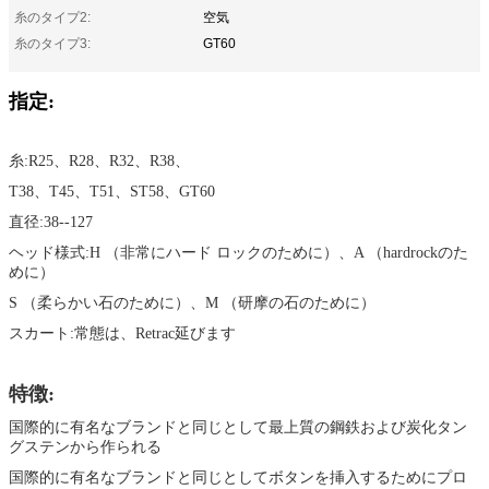
糸のタイプ2:
空気
糸のタイプ3:
GT60
指定:
糸:R25、R28、R32、R38、
T38、T45、T51、ST58、GT60
直径:38--127
ヘッド様式:H （非常にハード ロックのために）、A （hardrockのた
めに）
S （柔らかい石のために）、M （研摩の石のために）
スカート:常態は、Retrac延びます
特徴:
国際的に有名なブランドと同じとして最上質の鋼鉄および炭化タン
グステンから作られる
国際的に有名なブランドと同じとしてボタンを挿入するためにプロ