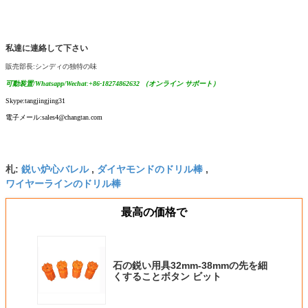
私達に連絡して下さい
販売部長:シンディの独特の味
可動装置/Whatsapp/Wechat
:
+86-18274862632 （オンライン サポート）
Skype:tangjingjing31
電子メール:sales4@changtan.com
鋭い炉心バレル
ダイヤモンドのドリル棒
札:
,
,
ワイヤーラインのドリル棒
最高の価格で
石の鋭い用具32mm-38mmの先を細
くすることボタン ビット