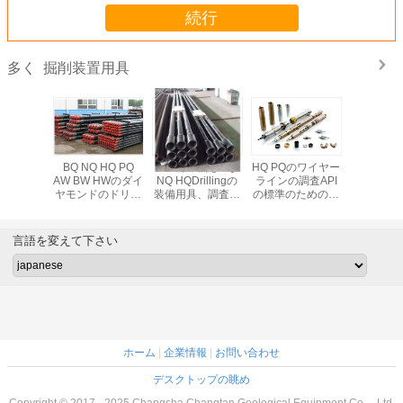
続行
掘削装置用具
多く
継ぎ目が
BQ NQ HQ PQ
API標準的なBQ
HQ PQのワイヤー
HQ NQ
API糸の
AW BW HWのダイ
NQ HQDrillingの
ラインの調査API
ラインの
は地質調
ヤモンドのドリル
装備用具、調査の
の標準のための鋭
用具/三倍
の包装の
棒/ドリル管
ためのワイヤーラ
い炉心バレル
い炉心
管に用具
CHANGTAN
インのドリル棒
います
言語を変えて下さい
ホーム
|
企業情報
|
お問い合わせ
デスクトップの眺め