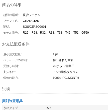
商品の詳細
起源の場所:
長沙フーナン
ブランド名:
CHANGTAN
証明:
SGS/CE/ISO9001
モデル番号:
R25、R28、R32、R38、T38、T45、T51、GT60
お支払配送条件
最小注文数量:
1 pc
パッケージの詳細:
輸出された木箱
受渡し時間:
70から10営業日
支払条件:
トン/ /総務タリウム
供給の能力:
1000のPC /MONTH
説明
掘削装置用具
糸のタイプ1:
R25