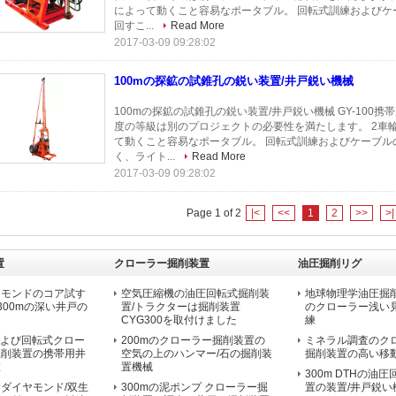
によって動くこと容易なポータブル。 回転式訓練およびケー
回すこ...
Read More
2017-03-09 09:28:02
100mの探鉱の試錐孔の鋭い装置/井戸鋭い機械
100mの探鉱の試錐孔の鋭い装置/井戸鋭い機械 GY-100
度の等級は別のプロジェクトの必要性を満たします。 2車
て動くこと容易なポータブル。 回転式訓練およびケーブル
く、ライト...
Read More
2017-03-09 09:28:02
Page 1 of 2
|<
<<
1
2
>>
>|
置
クローラー掘削装置
油圧掘削リグ
ヤモンドのコア試す
空気圧縮機の油圧回転式掘削装
地球物理学油圧掘削
300mの深い井戸の
置/トラクターは掘削装置
のクローラー浅い
CYG300を取付けました
練
Hおよび回転式クロー
200mのクローラー掘削装置の
ミネラル調査のク
掘削装置の携帯用井
空気の上のハンマー/石の掘削装
掘削装置の高い移
置
置機械
300m DTHの油
ダイヤモンド/双生
300mの泥ポンプ クローラー掘
置の装置/井戸鋭い