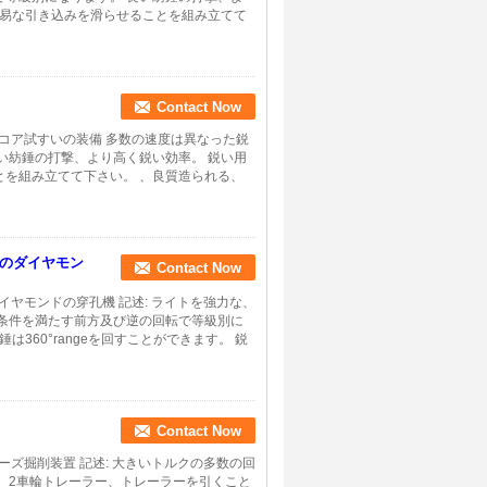
容易な引き込みを滑らせることを組み立てて
Contact Now
Y-2コア試すいの装備 多数の速度は異なった鋭
い紡錘の打撃、より高く鋭い効率。 鋭い用
を組み立てて下さい。 、良質造られる、
mのダイヤモン
Contact Now
イヤモンドの穿孔機 記述: ライトを強力な、
条件を満たす前方及び逆の回転で等級別に
360°rangeを回すことができます。 鋭
Contact Now
ーズ掘削装置 記述: 大きいトルクの多数の回
 2車輪トレーラー、トレーラーを引くこと