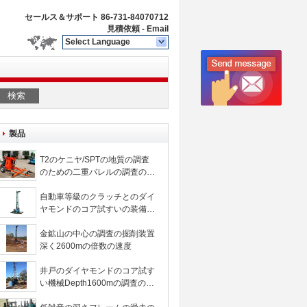
セールス＆サポート
86-731-84070712
見積依頼
-
Email
Select Language
検索
製品
T2のケニヤ/SPTの地質の調査
のための二重バレルの調査の掘
削装置
自動車等級のクラッチとのダイ
ヤモンドのコア試すいの装備機
械深さ1300mの探鉱
金鉱山の中心の調査の掘削装置
深く2600mの倍数の速度
井戸のダイヤモンドのコア試す
い機械Depth1600mの調査のコ
ア試すい