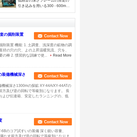
低雑音の深さフレームの滑走の
引き込みを用いる300 - 600mの
調査の掘削装置
調査の掘削装置
Contact Now
削装置 機能: 1. 土調査、浅深度の鉱物の調
い直径の穴の穴、よの上昇温暖気流、穴を、
要の棒 2. 慣習的な訓練で使...
Read More
の装備機械深さ
Contact Now
1300mの探鉱 XY-44A/XY-44ATの
前方及び逆の回転で等級別になります。 長
および伝達箱、安定したランニングの、低
度
Contact Now
Y-6Bのコア試すいの装備 深く鋭い容量、
条件を満たす前方及び逆の回転で等級別になりま