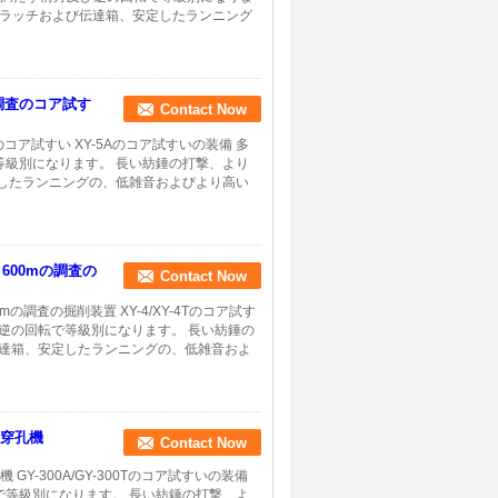
クラッチおよび伝達箱、安定したランニング
の調査のコア試す
Contact Now
コア試すい XY-5Aのコア試すいの装備 多
級別になります。 長い紡錘の打撃、より
したランニングの、低雑音およびより高い
600mの調査の
Contact Now
の調査の掘削装置 XY-4/XY-4Tのコア試す
逆の回転で等級別になります。 長い紡錘の
伝達箱、安定したランニングの、低雑音およ
の穿孔機
Contact Now
Y-300A/GY-300Tのコア試すいの装備
等級別になります。 長い紡錘の打撃、よ