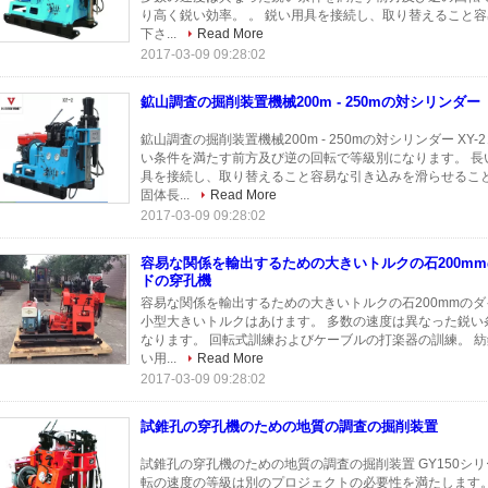
り高く鋭い効率。 。 鋭い用具を接続し、取り替えること
下さ...
Read More
2017-03-09 09:28:02
鉱山調査の掘削装置機械200m - 250mの対シリンダー
鉱山調査の掘削装置機械200m - 250mの対シリンダー X
い条件を満たす前方及び逆の回転で等級別になります。 長
具を接続し、取り替えること容易な引き込みを滑らせること
固体長...
Read More
2017-03-09 09:28:02
容易な関係を輸出するための大きいトルクの石200m
ドの穿孔機
容易な関係を輸出するための大きいトルクの石200mmのダ
小型大きいトルクはあけます。 多数の速度は異なった鋭い
なります。 回転式訓練およびケーブルの打楽器の訓練。 紡錘は
い用...
Read More
2017-03-09 09:28:02
試錐孔の穿孔機のための地質の調査の掘削装置
試錐孔の穿孔機のための地質の調査の掘削装置 GY150シリ
転の速度の等級は別のプロジェクトの必要性を満たします。