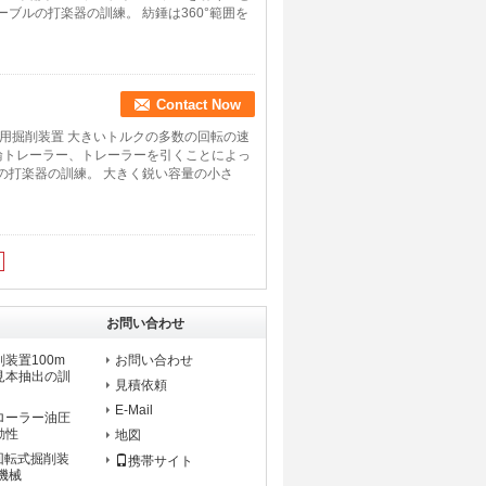
ブルの打楽器の訓練。 紡錘は360°範囲を
Contact Now
携帯用掘削装置 大きいトルクの多数の回転の速
輪トレーラー、トレーラーを引くことによっ
の打楽器の訓練。 大きく鋭い容量の小さ
お問い合わせ
装置100m
お問い合わせ
見本抽出の訓
見積依頼
E-Mail
ローラー油圧
動性
地図
圧回転式掘削装
携帯サイト
機械