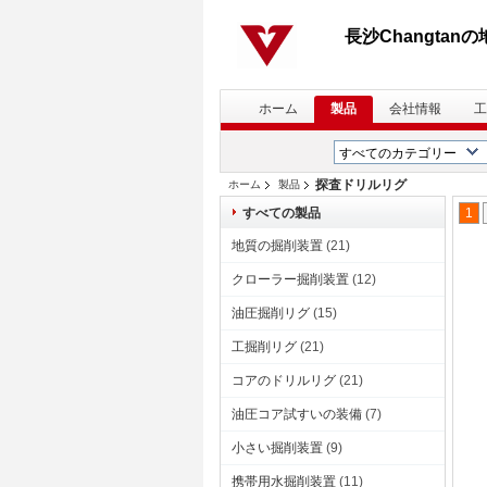
長沙Changtan
ホーム
製品
会社情報
工
探査ドリルリグ
ホーム
製品
すべての製品
1
地質の掘削装置
(21)
クローラー掘削装置
(12)
油圧掘削リグ
(15)
工掘削リグ
(21)
コアのドリルリグ
(21)
油圧コア試すいの装備
(7)
小さい掘削装置
(9)
携帯用水掘削装置
(11)