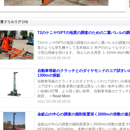
車等級のクラッチとのダイヤモンドのコア試すいの装備機械深さ1300mの探鉱
探査ドリルリグ
(14)
T2のケニヤ/SPTの地質の調査のための二重バレルの
T2のケニヤ/SPTの地質の調査のための二重バレルの調査の掘
査のような穿孔機そして見本抽出 2. 井戸ののような小さ
小型山発破を掛けます。 加えられる用具: 1. 42mm diaの概
2017-03-09 09:28:02
自動車等級のクラッチとのダイヤモンドのコア試すい
1300mの探鉱
自動車等級のクラッチとのダイヤモンドのコア試すいの装備機械深さ
コア試すいの装備 多数の速度は異なった鋭い条件を満たす
い紡錘の打撃、より高く鋭い効率。 自動車等級のクラッチ
雑音...
Read More
2017-03-09 09:28:02
金鉱山の中心の調査の掘削装置深く2600mの倍数の速
金鉱山の中心の調査の掘削装置深く2600mの倍数の速度 X
HQ1800m、NQ2400m。 多数の速度は異なった鋭い