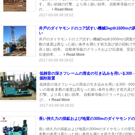
す。 長い紡錘の打撃、より高く鋭い効率。 自動車等級の
の、...
Read More
2017-03-09 09:28:02
井戸のダイヤモンドのコア試すい機械Depth1600m
い
井戸のダイヤモンドのコア試すい機械Depth1600mの調査の
数の速度は異なった鋭い条件を満たす前方及び逆の回転で等
高く鋭い効率。 自動車等級のクラッチおよび伝達箱、安定
伝達効率。 ...
Read More
2017-03-09 09:28:02
低雑音の深さフレームの滑走の引き込みを用いる300 - 
掘削装置
低雑音の深さフレームの滑走の引き込みを用いる300 - 600m
いの装備 多数の速度は異なった鋭い条件を満たす前方及び
打撃、より高く鋭い効率。 自動車等級のクラッチおよび
び...
Read More
2017-03-09 09:28:02
長い持久力の採鉱および地質の300mのダイヤモンド
長い持久力の採鉱および地質の300mのダイヤモンドの穿孔機 G
多数の速度は異なった鋭い条件を満たす前方及び逆の回転で