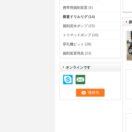
携帯用掘削装置
(5)
自動
探査ドリルリグ
(14)
掘削泥水ポンプ
(15)
トリマッドポンプ
(10)
穿孔機ビット
(28)
掘削装置用具
(23)
オンラインです