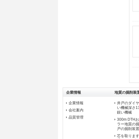
企業情報
地質の掘削装
企業情報
井戸のダイ
い機械深さ1
会社案内
鋭い機械
品質管理
300m DT
ラー地質の
戸の掘削装
芯を取ります