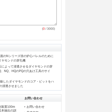
(
0
/ 3000)
BQの表面のNシリーズ倍の炉心バレルのために
イヤモンドの穿孔機
の石によって浸透させるダイヤモンドの穿
Q、NQ、HQのPQの穴あけ工具のサイ
チ乾燥したダイヤモンドのコア・ビットをハ
めの浸透させました
お問い合わせ
装置100m
お問い合わせ
見本抽出の訓