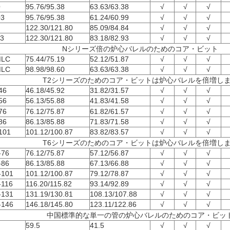
Q
95.76/95.38
63.63/63.38
√
√
√
3
95.76/95.38
61.24/60.99
√
√
√
122.30/121.80
85.09/84.84
√
√
√
3
122.30/121.80
83.18/82.93
√
√
√
Nシリーズ倍の炉心バレルのためのコア・ビット
LC
75.44/75.19
52.12/51.87
√
√
√
LC
98.98/98.60
63.63/63.38
√
√
√
T2シリーズのためのコア・ビットは炉心バレルを倍増し
46
46.18/45.92
31.82/31.57
√
√
√
56
56.13/55.88
41.83/41.58
√
√
√
76
76.12/75.87
61.82/61.57
√
√
√
86
86.13/85.88
71.83/71.58
√
√
√
101
101.12/100.87
83.82/83.57
√
√
√
T6シリーズのためのコア・ビットは炉心バレルを倍増し
-76
76.12/75.87
57.12/56.87
√
√
√
-86
86.13/85.88
67.13/66.88
√
√
√
-101
101.12/100.87
79.12/78.87
√
√
√
-116
116.20/115.82
93.14/92.89
√
√
√
-131
131.19/130.81
108.13/107.88
√
√
√
-146
146.18/145.80
123.11/122.86
√
√
√
中国標準的な単一の管の炉心バレルのためのコア・ビッ
59.5
41.5
√
√
√