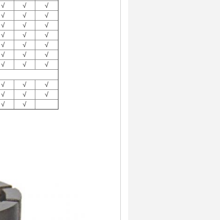
√
√
√
√
√
√
√
√
√
√
√
√
√
√
√
√
√
√
√
√
√
√
√
√
√
√
√
√
√