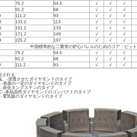
75.2
54.5
√
√
√
91.2
68
√
√
√
0
111.2
93
√
√
√
0
131.2
113
√
√
√
0
151.2
133
√
√
√
0
171.2
149
√
√
√
9
225.2
197
√
√
√
中国標準的な二重管の炉心バレルのためのコア・ビット
75.2
54.5
√
√
√
91.2
68
√
√
√
0
111.2
93
√
√
√
目される:
鬼。-浸透させたダイヤモンドのタイプ
.S.-表面の一定のダイヤモンドのタイプ
.C.-炭化タングステンのタイプ
DC.-多結晶性ダイヤモンドのコンパクトのタイプ
.P.-電気版のダイヤモンドのタイプ