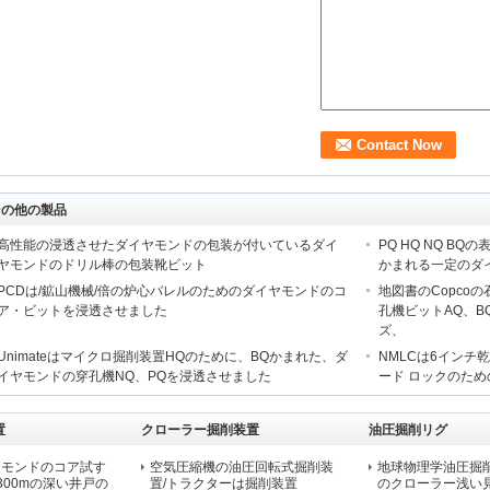
その他の製品
高性能の浸透させたダイヤモンドの包装が付いているダイ
PQ HQ NQ 
ヤモンドのドリル棒の包装靴ビット
かまれる一定のダ
PCDは/鉱山機械/倍の炉心バレルのためのダイヤモンドのコ
地図書のCopco
ア・ビットを浸透させました
孔機ビットAQ、B
ズ、
Unimateはマイクロ掘削装置HQのために、BQかまれた、ダ
NMLCは6イン
イヤモンドの穿孔機NQ、PQを浸透させました
ード ロックのた
置
クローラー掘削装置
油圧掘削リグ
ヤモンドのコア試す
空気圧縮機の油圧回転式掘削装
地球物理学油圧掘削
300mの深い井戸の
置/トラクターは掘削装置
のクローラー浅い