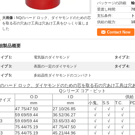
パッケージの詳細:
輸
受渡し時間:
7
支払条件:
ト
大画像 :
NQのハード ロック、ダイヤモンドのための芯
供給の能力:
1
を取る石の穴あけ工具は穴あけ工具をひっくり返しま
した
Contact Now
細製品概要
イプ 1:
電気版のダイヤモンド
タイプ 2:
イプ 3:
表面の一定のダイヤモンド
タイプ 4:
イプ 5:
多結晶性ダイヤモンドのコンパクト
Qのハード ロック、ダイヤモンドのための芯を取る石の穴あけ工具は穴
Qシリーズ コア・ビット
O.D
I.D
供給
サイズ
mm
mm
小鬼。
S.S
T.C.
P
47.75/47.50
27.10/26.85
√
√
√
59.69/59.44
36.52/36.27
√
√
√
3
59.69/59.44
33.65/33.40
√
√
√
Q
75.44/75.19
47.75/47.50
√
√
√
3
75.44/75.19
45.21/44.96
√
√
√