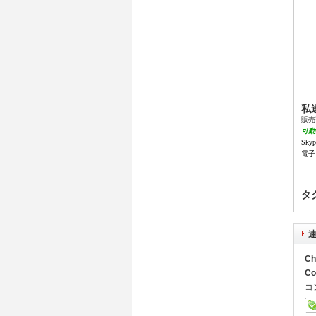
私
販売
可動装
Skyp
電子メ
タ
Ch
Co
コ