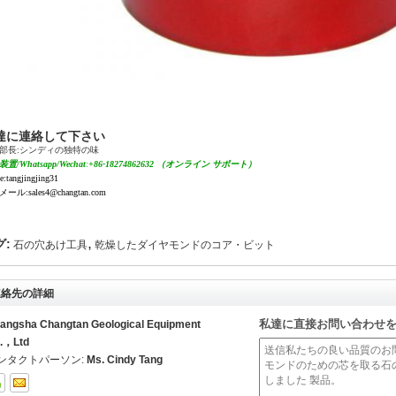
達に連絡して下さい
部長:シンディの独特の味
置/Whatsapp/Wechat
:
+86-18274862632 （オンライン サポート）
e:tangjingjing31
ール:sales4@changtan.com
,
グ:
石の穴あけ工具
乾燥したダイヤモンドのコア・ビット
連絡先の詳細
私達に直接お問い合わせ
angsha Changtan Geological Equipment
.，Ltd
ンタクトパーソン:
Ms. Cindy Tang