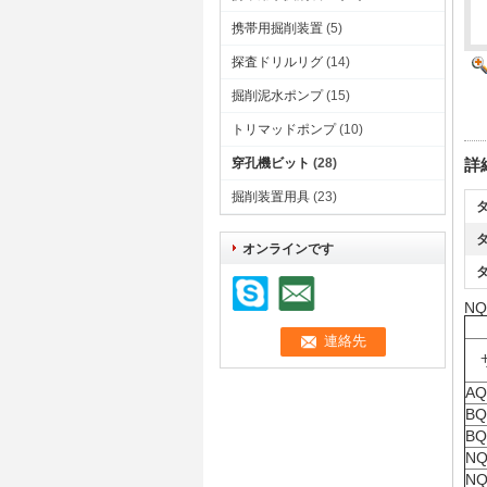
携帯用掘削装置
(5)
探査ドリルリグ
(14)
掘削泥水ポンプ
(15)
トリマッドポンプ
(10)
穿孔機ビット
(28)
詳
掘削装置用具
(23)
タ
タ
オンラインです
タ
N
AQ
BQ
BQ
N
NQ