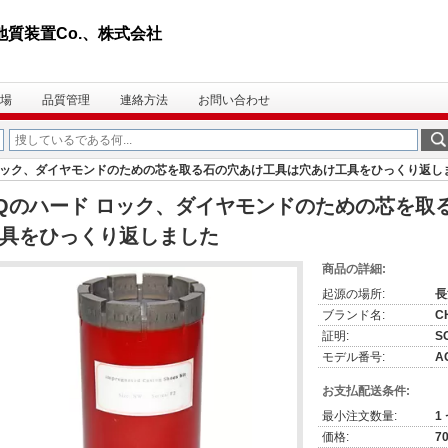
の地質装置Co.、株式会社
場
品質管理
連絡方法
お問い合わせ
ロック、ダイヤモンドのための芯を取る石の穴あけ工具は穴あけ工具をひっくり返し
Qのハード ロック、ダイヤモンドのための芯を取
具をひっくり返しました
商品の詳細:
起源の場所:
長
ブランド名:
C
証明:
S
モデル番号:
A
お支払配送条件:
最小注文数量:
1
価格:
7