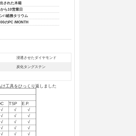
出された木箱
0から10営業日
ン/ /総務タリウム
000のPC /MONTH
浸透させたダイヤモンド
炭化タングステン
あけ工具をひっくり返しました
DC
TSP
E.P.
√
√
√
√
√
√
√
√
√
√
√
√
√
√
√