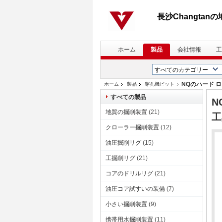
長沙Changtan
ホーム
製品
会社情報
工
NQのハード 
ホーム
製品
穿孔機ビット
すべての製品
N
地質の掘削装置
(21)
工
クローラー掘削装置
(12)
油圧掘削リグ
(15)
工掘削リグ
(21)
コアのドリルリグ
(21)
油圧コア試すいの装備
(7)
小さい掘削装置
(9)
携帯用水掘削装置
(11)