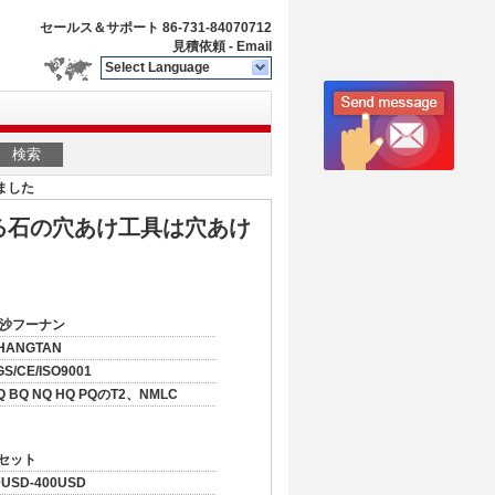
セールス＆サポート
86-731-84070712
見積依頼
-
Email
Select Language
検索
ました
る石の穴あけ工具は穴あけ
沙フーナン
HANGTAN
GS/CE/ISO9001
Q BQ NQ HQ PQのT2、NMLC
 セット
0USD-400USD