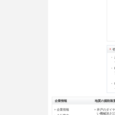
企業情報
地質の掘削装
企業情報
井戸のダイ
い機械深さ1